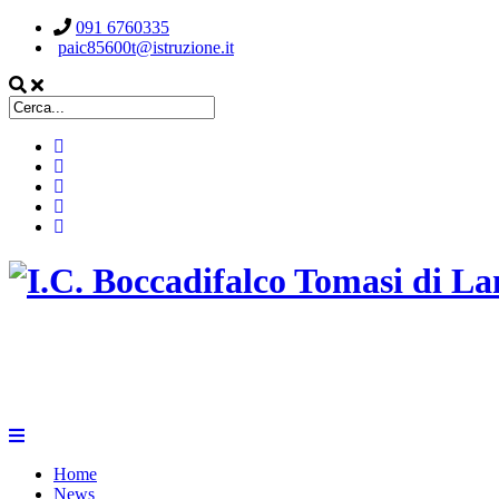
091 6760335
paic85600t@istruzione.it
ISTITUTO COMPRENSIVO STATALE
BOCCADIFALCO TOMASI DI LAMPEDUSA
Home
News