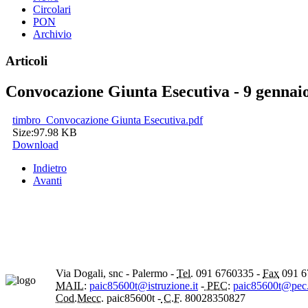
Circolari
PON
Archivio
Articoli
Convocazione Giunta Esecutiva - 9 gennaio
timbro_Convocazione Giunta Esecutiva.pdf
Size:
97.98 KB
Download
Indietro
Avanti
Via Dogali, snc - Palermo -
Tel.
091 6760335 -
Fax
091 6
MAIL:
paic85600t@istruzione.it
-
PEC:
paic85600t@pec.i
Cod.Mecc.
paic85600t -
C.F.
80028350827