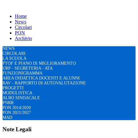
Home
News
Circolari
PON
Archivio
NEWS
CIRCOLARI
LA SCUOLA
PTOF E PIANO DI MIGLIORAMENTO
URP - SEGRETERIA - ATA
FUNZIONIGRAMMA
AREA DIDATTICA DOCENTI E ALUNNI
RAV - RAPPORTO DI AUTOVALUTAZIONE
PROGETTI
MODULISTICA
ALBO SINDACALE
PNRR
PON 2014/2020
PON 2021/2027
MAD
Note Legali