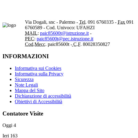
Via Dogali, snc - Palermo -
Tel.
091 6760335 -
Fax
091
6760589 - Cod. Univoco: UFAHZI
MAIL:
paic85600t@istruzione.it
-
PEC:
paic85600t@pec.istruzione.it
Cod.Mecc.
paic85600t -
C.F.
80028350827
INFORMAZIONI
Informativa sui Cookies
Informativa sulla Privacy
Sicurezza
Note Legali
Mappa del Sito
Dichiarazione di accessibilità
Obiettivi di Accessibilità
Contatore Visite
Oggi
4
Ieri
163