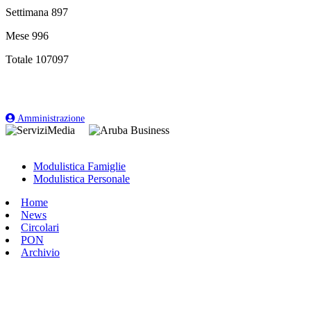
Settimana
897
Mese
996
Totale
107097
Amministrazione
Modulistica Famiglie
Modulistica Personale
Home
News
Circolari
PON
Archivio