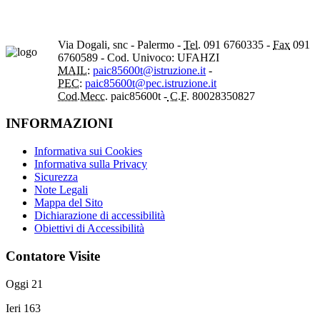
Via Dogali, snc - Palermo -
Tel.
091 6760335 -
Fax
091
6760589 - Cod. Univoco: UFAHZI
MAIL:
paic85600t@istruzione.it
-
PEC:
paic85600t@pec.istruzione.it
Cod.Mecc.
paic85600t -
C.F.
80028350827
INFORMAZIONI
Informativa sui Cookies
Informativa sulla Privacy
Sicurezza
Note Legali
Mappa del Sito
Dichiarazione di accessibilità
Obiettivi di Accessibilità
Contatore Visite
Oggi
21
Ieri
163