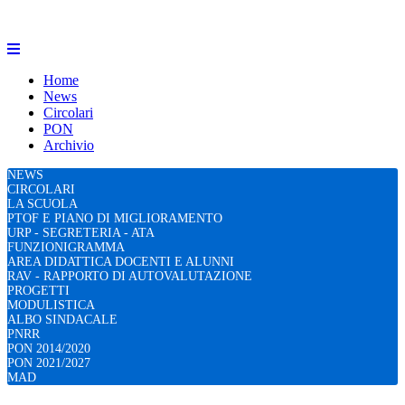
Home
News
Circolari
PON
Archivio
NEWS
CIRCOLARI
LA SCUOLA
PTOF E PIANO DI MIGLIORAMENTO
URP - SEGRETERIA - ATA
FUNZIONIGRAMMA
AREA DIDATTICA DOCENTI E ALUNNI
RAV - RAPPORTO DI AUTOVALUTAZIONE
PROGETTI
MODULISTICA
ALBO SINDACALE
PNRR
PON 2014/2020
PON 2021/2027
MAD