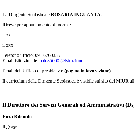
La Dirigente Scolastica è
ROSARIA INGUANTA.
Riceve per appuntamento, di norma:
il xx
il xxx
Telefono ufficio: 091 6760335
Email istituzionale:
paic85600t@istruzione.it
Email dell'Ufficio di presidenza:
(pagina in lavorazione)
Il curriculum della Dirigente Scolastica è visibile sul sito del
MIUR
al
Il Direttore dei Servizi Generali ed Amministrativi (Ds
Enza Ribaudo
Il
Dsga
: