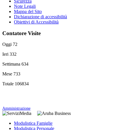
Sicurezza
Note Legali
Mappa del Sito
Dichiarazione di accessibilità
Obiettivi di Accessibilità
Contatore Visite
Oggi
72
Ieri
332
Settimana
634
Mese
733
Totale
106834
Amministrazione
Modulistica Famiglie
Modulistica Personale