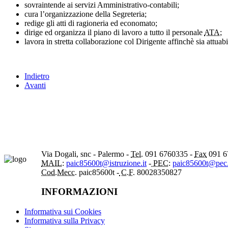
sovraintende ai servizi Amministrativo-contabili;
cura l’organizzazione della Segreteria;
redige gli atti di ragioneria ed economato;
dirige ed organizza il piano di lavoro a tutto il personale
ATA;
lavora in stretta collaborazione col Dirigente affinchè sia attua
Indietro
Avanti
Via Dogali, snc - Palermo -
Tel.
091 6760335 -
Fax
091 6
MAIL:
paic85600t@istruzione.it
-
PEC:
paic85600t@pec.i
Cod.Mecc.
paic85600t -
C.F.
80028350827
INFORMAZIONI
Informativa sui Cookies
Informativa sulla Privacy