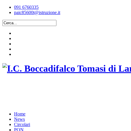
091 6760335
paic85600t@istruzione.it
ISTITUTO COMPRENSIVO STATALE
BOCCADIFALCO TOMASI DI LAMPEDUSA
Home
News
Circolari
PON