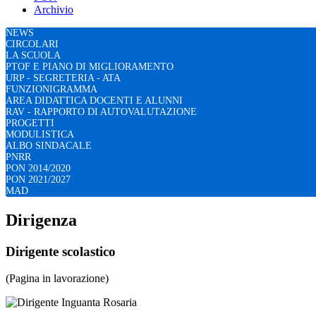
Archivio
NEWS
CIRCOLARI
LA SCUOLA
PTOF E PIANO DI MIGLIORAMENTO
URP - SEGRETERIA - ATA
FUNZIONIGRAMMA
AREA DIDATTICA DOCENTI E ALUNNI
RAV - RAPPORTO DI AUTOVALUTAZIONE
PROGETTI
MODULISTICA
ALBO SINDACALE
PNRR
PON 2014/2020
PON 2021/2027
MAD
Dirigenza
Dirigente scolastico
(Pagina in lavorazione)