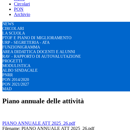
Circolari
PON
Archivio
NEWS
CIRCOLARI
LA SCUOLA
PTOF E PIANO DI MIGLIORAMENTO
URP - SEGRETERIA - ATA
FUNZIONIGRAMMA
AREA DIDATTICA DOCENTI E ALUNNI
RAV - RAPPORTO DI AUTOVALUTAZIONE
PROGETTI
MODULISTICA
ALBO SINDACALE
PNRR
PON 2014/2020
PON 2021/2027
MAD
Piano annuale delle attività
PIANO ANNUALE ATT 2025_26.pdf
Filename: PIANO ANNUALE ATT 2025_26.pdf