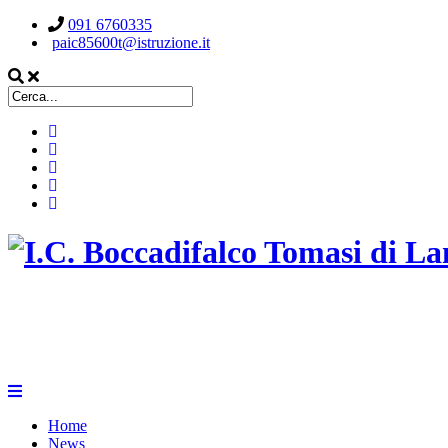
091 6760335
paic85600t@istruzione.it
ISTITUTO COMPRENSIVO STATALE
BOCCADIFALCO TOMASI DI LAMPEDUSA
Home
News