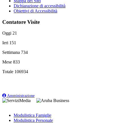
Mappa del Sito
Dichiarazione di accessibilità
Obiettivi di Accessibilità
Contatore Visite
Oggi
21
Ieri
151
Settimana
734
Mese
833
Totale
106934
Amministrazione
Modulistica Famiglie
Modulistica Personale