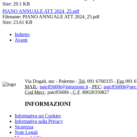
Size: 29.1 KB
PIANO ANNUALE ATT 2024_25.pdf
Filename: PIANO ANNUALE ATT 2024_25.pdf
Size: 23.61 KB
Indietro
Avanti
Via Dogali, snc - Palermo -
Tel.
091 6760335 -
Fax
091 6
MAIL:
paic85600t@istruzione.it
-
PEC:
paic85600t@pec.i
Cod.Mecc.
paic85600t -
C.F.
80028350827
INFORMAZIONI
Informativa sui Cookies
Informativa sulla Privacy
Sicurezza
Note Legali