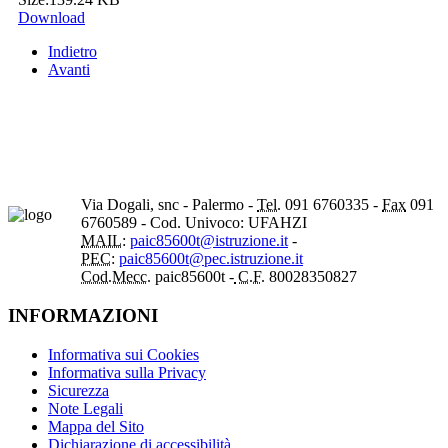
Download
Indietro
Avanti
Via Dogali, snc - Palermo -
Tel.
091 6760335 -
Fax
091
6760589 - Cod. Univoco: UFAHZI
MAIL:
paic85600t@istruzione.it
-
PEC:
paic85600t@pec.istruzione.it
Cod.Mecc.
paic85600t -
C.F.
80028350827
INFORMAZIONI
Informativa sui Cookies
Informativa sulla Privacy
Sicurezza
Note Legali
Mappa del Sito
Dichiarazione di accessibilità