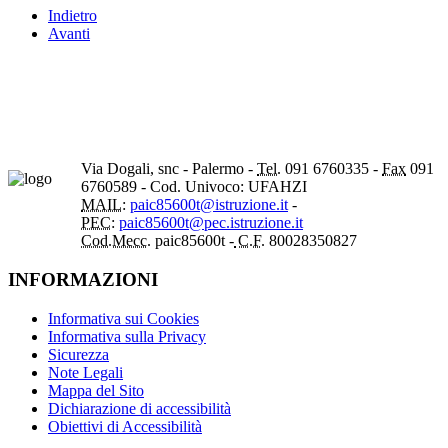
Indietro
Avanti
Via Dogali, snc - Palermo -
Tel.
091 6760335 -
Fax
091
6760589 - Cod. Univoco: UFAHZI
MAIL:
paic85600t@istruzione.it
-
PEC:
paic85600t@pec.istruzione.it
Cod.Mecc.
paic85600t -
C.F.
80028350827
INFORMAZIONI
Informativa sui Cookies
Informativa sulla Privacy
Sicurezza
Note Legali
Mappa del Sito
Dichiarazione di accessibilità
Obiettivi di Accessibilità