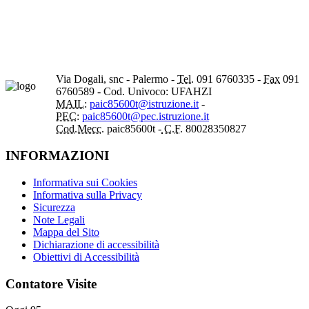
Via Dogali, snc - Palermo -
Tel.
091 6760335 -
Fax
091
6760589 - Cod. Univoco: UFAHZI
MAIL:
paic85600t@istruzione.it
-
PEC:
paic85600t@pec.istruzione.it
Cod.Mecc.
paic85600t -
C.F.
80028350827
INFORMAZIONI
Informativa sui Cookies
Informativa sulla Privacy
Sicurezza
Note Legali
Mappa del Sito
Dichiarazione di accessibilità
Obiettivi di Accessibilità
Contatore Visite