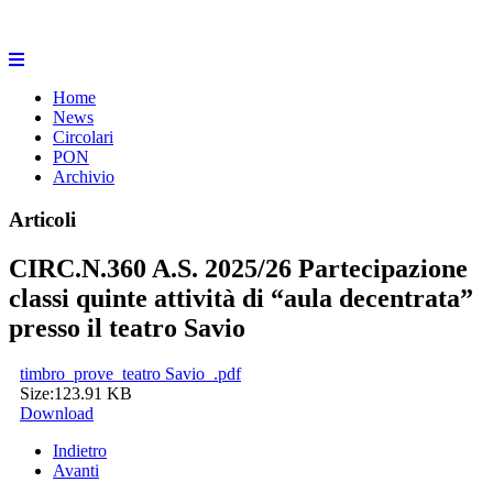
Home
News
Circolari
PON
Archivio
Articoli
CIRC.N.360 A.S. 2025/26 Partecipazione
classi quinte attività di “aula decentrata”
presso il teatro Savio
timbro_prove_teatro Savio_.pdf
Size:
123.91 KB
Download
Indietro
Avanti