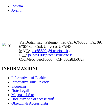
Indietro
Avanti
Via Dogali, snc - Palermo -
Tel.
091 6760335 -
Fax
091
6760589 - Cod. Univoco: UFAHZI
MAIL:
paic85600t@istruzione.it
-
PEC:
paic85600t@pec.istruzione.it
Cod.Mecc.
paic85600t -
C.F.
80028350827
INFORMAZIONI
Informativa sui Cookies
Informativa sulla Privacy
Sicurezza
Note Legali
Mappa del Sito
Dichiarazione di accessibilità
Obiettivi di Accessibilità