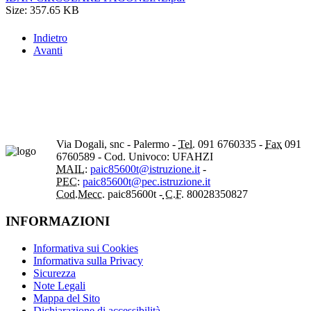
Size: 357.65 KB
Indietro
Avanti
Via Dogali, snc - Palermo -
Tel.
091 6760335 -
Fax
091
6760589 - Cod. Univoco: UFAHZI
MAIL:
paic85600t@istruzione.it
-
PEC:
paic85600t@pec.istruzione.it
Cod.Mecc.
paic85600t -
C.F.
80028350827
INFORMAZIONI
Informativa sui Cookies
Informativa sulla Privacy
Sicurezza
Note Legali
Mappa del Sito
Dichiarazione di accessibilità