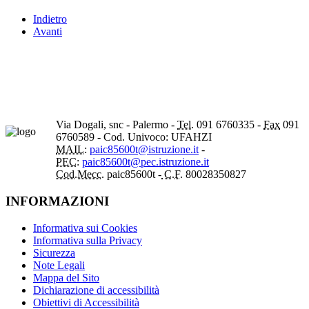
Indietro
Avanti
Via Dogali, snc - Palermo -
Tel.
091 6760335 -
Fax
091
6760589 - Cod. Univoco: UFAHZI
MAIL:
paic85600t@istruzione.it
-
PEC:
paic85600t@pec.istruzione.it
Cod.Mecc.
paic85600t -
C.F.
80028350827
INFORMAZIONI
Informativa sui Cookies
Informativa sulla Privacy
Sicurezza
Note Legali
Mappa del Sito
Dichiarazione di accessibilità
Obiettivi di Accessibilità