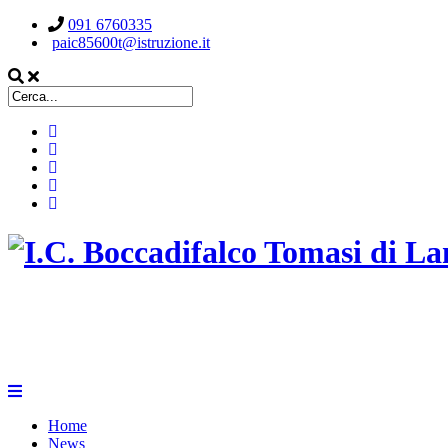
091 6760335
paic85600t@istruzione.it
ISTITUTO COMPRENSIVO STATALE
BOCCADIFALCO TOMASI DI LAMPEDUSA
Home
News