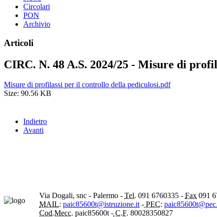
Circolari
PON
Archivio
Articoli
CIRC. N. 48 A.S. 2024/25 - Misure di profila
Misure di profilassi per il controllo della pediculosi.pdf
Size: 90.56 KB
Indietro
Avanti
Via Dogali, snc - Palermo -
Tel.
091 6760335 -
Fax
091 6
MAIL:
paic85600t@istruzione.it
-
PEC:
paic85600t@pec.i
Cod.Mecc.
paic85600t -
C.F.
80028350827