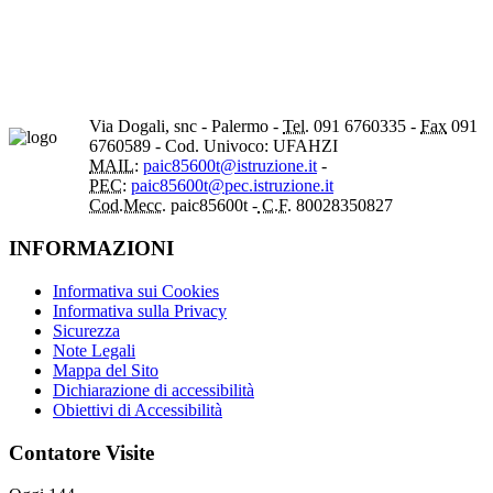
Via Dogali, snc - Palermo -
Tel.
091 6760335 -
Fax
091
6760589 - Cod. Univoco: UFAHZI
MAIL:
paic85600t@istruzione.it
-
PEC:
paic85600t@pec.istruzione.it
Cod.Mecc.
paic85600t -
C.F.
80028350827
INFORMAZIONI
Informativa sui Cookies
Informativa sulla Privacy
Sicurezza
Note Legali
Mappa del Sito
Dichiarazione di accessibilità
Obiettivi di Accessibilità
Contatore Visite