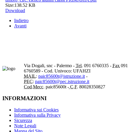
Size:
138.52 KB
Download
Indietro
Avanti
Via Dogali, snc - Palermo -
Tel.
091 6760335 -
Fax
091
6760589 - Cod. Univoco: UFAHZI
MAIL:
paic85600t@istruzione.it
-
PEC:
paic85600t@pec.istruzione.it
Cod.Mecc.
paic85600t -
C.F.
80028350827
INFORMAZIONI
Informativa sui Cookies
Informativa sulla Privacy
Sicurezza
Note Legali
Mappa del Sito