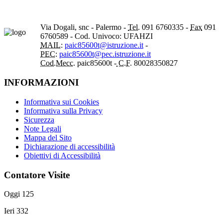
Via Dogali, snc - Palermo -
Tel.
091 6760335 -
Fax
091
6760589 - Cod. Univoco: UFAHZI
MAIL:
paic85600t@istruzione.it
-
PEC:
paic85600t@pec.istruzione.it
Cod.Mecc.
paic85600t -
C.F.
80028350827
INFORMAZIONI
Informativa sui Cookies
Informativa sulla Privacy
Sicurezza
Note Legali
Mappa del Sito
Dichiarazione di accessibilità
Obiettivi di Accessibilità
Contatore Visite
Oggi
125
Ieri
332