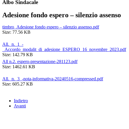
Albo Sindacale
Adesione fondo espero – silenzio assenso
timbro_Adesione fondo espero – silenzio assenso.pdf
Size: 77.56 KB
All._n._1_-
_Accordo_modalit_di_adesione_ESPERO_16_novembre_2023.pdf
Size: 142.79 KB
All n.2. espero-presentazione-281123.pdf
Size: 1462.61 KB
All._n._3_-nota-informativa-20240516-compressed.pdf
Size: 605.27 KB
Indietro
Avanti