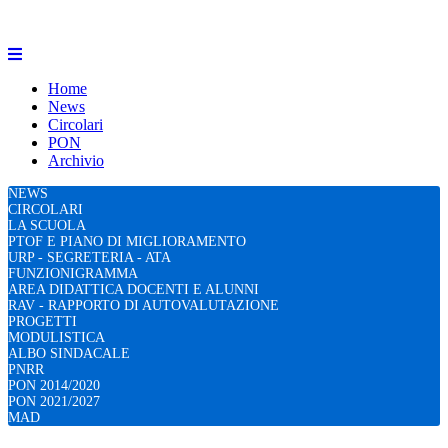
Home
News
Circolari
PON
Archivio
NEWS
CIRCOLARI
LA SCUOLA
PTOF E PIANO DI MIGLIORAMENTO
URP - SEGRETERIA - ATA
FUNZIONIGRAMMA
AREA DIDATTICA DOCENTI E ALUNNI
RAV - RAPPORTO DI AUTOVALUTAZIONE
PROGETTI
MODULISTICA
ALBO SINDACALE
PNRR
PON 2014/2020
PON 2021/2027
MAD